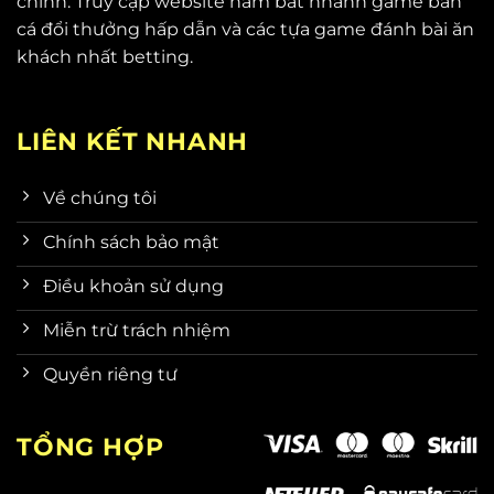
chỉnh. Truy cập website nắm bắt nhanh game bắn
cá đổi thưởng hấp dẫn và các tựa game đánh bài ăn
khách nhất betting.
LIÊN KẾT NHANH
Về chúng tôi
Chính sách bảo mật
Điều khoản sử dụng
Miễn trừ trách nhiệm
Quyền riêng tư
TỔNG HỢP