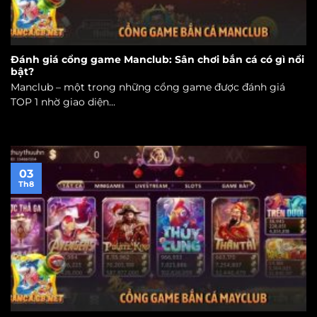
Đánh giá cổng game Manclub: Sân chơi bắn cá có gì nổi
bật?
Manclub – một trong những cổng game được đánh giá
TOP 1 nhờ giao diện...
03
Th8