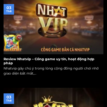
03
Th8
Review Nhatvip – Cổng game uy tín, hoạt động hợp
pháp
Nhatvip gây chú ý trong lòng cộng đồng người chơi nhờ
giao diện bắt mắt,...
03
Th8