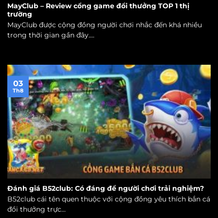
MayClub – Review cổng game đổi thưởng TOP 1 thị
trường
MayClub được cộng đồng người chơi nhắc đến khá nhiều
trong thời gian gần đây....
03
Th8
Đánh giá B52club: Có đáng để người chơi trải nghiệm?
B52club cái tên quen thuộc với cộng đồng yêu thích bắn cá
đổi thưởng trực...